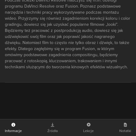
Podczas ścieżki DaVinci Resolve nauczysz się m.in. obsługi
programu DaVinci Resolve oraz Fusion. Poznasz podstawowe
narzędzia i techniki pracy wykorzystywane podczas montażu
wideo. Przyjrzymy się również zagadnieniom korekcji koloru i color
gradingu, dowiesz się jak uzyskać popularne filmowe „looki".
Będziemy też pracować z postprodukcją audio, dowiesz się jak
udźwiękowić swój film oraz jak poprawić jakość nagranego
dźwięku. Natomiast film to często nie tylko obraz i dźwięk, to także
efekty. Dlatego zagłębimy się w program Fusion, w którym
omówimy podstawowe zagadnienia compositingu, będziemy
pracować z rotoskopią, kluczowaniem, trakowaniem i innymi
technikami służącymi do tworzenia kinowych efektów wizualnych.
Informacje
Źródła
Lekcje
Notatki