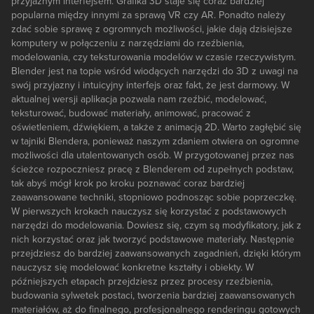
przyjaznym interfejsem. Grafika 3D staje się coraz bardziej
popularna między innymi za sprawą VR czy AR. Ponadto należy
zdać sobie sprawę z ogromnych możliwości, jakie dają dzisiejsze
komputery w połączeniu z narzędziami do rzeźbienia,
modelowania, czy teksturowania modelów w czasie rzeczywistym.
Blender jest na topie wśród wiodących narzędzi do 3D z uwagi na
swój przyjazny i intuicyjny interfejs oraz fakt, że jest darmowy. W
aktualnej wersji aplikacja pozwala nam rzeźbić, modelować,
teksturować, budować materiały, animować, pracować z
oświetleniem, dźwiękiem, a także z animacją 2D. Warto zagłębić się
w tajniki Blendera, ponieważ naszym zdaniem otwiera on ogromne
możliwości dla utalentowanych osób. W przygotowanej przez nas
ścieżce rozpoczniesz pracę z Blenderem od zupełnych podstaw,
tak abyś mógł krok po kroku poznawać coraz bardziej
zaawansowane techniki, stopniowo podnosząc sobie poprzeczkę.
W pierwszych krokach nauczysz się korzystać z podstawowych
narzędzi do modelowania. Dowiesz się, czym są modyfikatory, jak z
nich korzystać oraz jak tworzyć podstawowe materiały. Następnie
przejdziesz do bardziej zaawansowanych zagadnień, dzięki którym
nauczysz się modelować konkretne kształty i obiekty. W
późniejszych etapach przejdziesz przez procesy rzeźbienia,
budowania sylwetek postaci, tworzenia bardziej zaawansowanych
materiałów, aż do finalnego, profesjonalnego renderingu gotowych