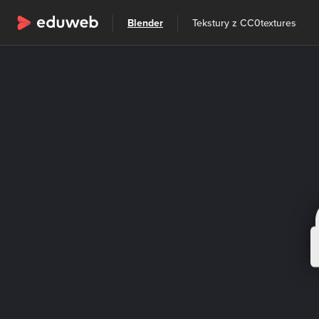
Wszystkie kategorie
Blender
Tekstury z CC0textures
Szkolenia