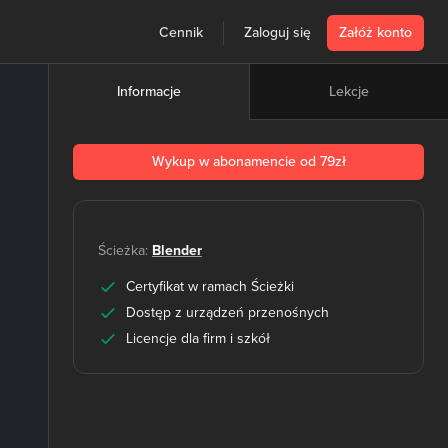
Cennik
Zaloguj się
Załóż konto
Lekcje
Informacje
Wykup w abonamencie od 79zł
Ścieżka:
Blender
Certyfikat w ramach Ścieżki
Dostęp z urządzeń przenośnych
Licencje dla firm i szkół