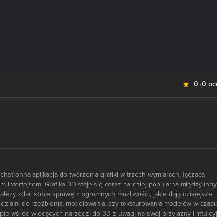
0
(
0 oc
chstronna aplikacja do tworzenia grafiki w trzech wymiarach, łącząca
 interfejsem. Grafika 3D staje się coraz bardziej popularna między inn
leży zdać sobie sprawę z ogromnych możliwości, jakie dają dzisiejsze
dziami do rzeźbienia, modelowania, czy teksturowania modelów w czasi
opie wśród wiodących narzędzi do 3D z uwagi na swój przyjazny i intuicy