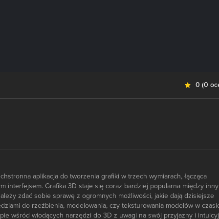
0
(
0 oc
chstronna aplikacja do tworzenia grafiki w trzech wymiarach, łącząca
 interfejsem. Grafika 3D staje się coraz bardziej popularna między inn
leży zdać sobie sprawę z ogromnych możliwości, jakie dają dzisiejsze
dziami do rzeźbienia, modelowania, czy teksturowania modelów w czasi
opie wśród wiodących narzędzi do 3D z uwagi na swój przyjazny i intuicy