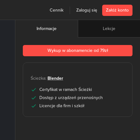
Cennik
Zaloguj się
Załóż konto
Lekcje
Informacje
Wykup w abonamencie od 79zł
Ścieżka:
Blender
Certyfikat w ramach Ścieżki
Dostęp z urządzeń przenośnych
Licencje dla firm i szkół