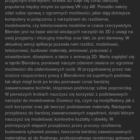
przyjaznym interfejsem. Grafika 3D staje się coraz bardziej
popularna między innymi za sprawą VR czy AR. Ponadto należy
zdać sobie sprawę z ogromnych możliwości, jakie dają dzisiejsze
komputery w połączeniu z narzędziami do rzeźbienia,
modelowania, czy teksturowania modelów w czasie rzeczywistym.
Blender jest na topie wśród wiodących narzędzi do 3D z uwagi na
swój przyjazny i intuicyjny interfejs oraz fakt, że jest darmowy. W
aktualnej wersji aplikacja pozwala nam rzeźbić, modelować,
teksturować, budować materiały, animować, pracować z
oświetleniem, dźwiękiem, a także z animacją 2D. Warto zagłębić się
w tajniki Blendera, ponieważ naszym zdaniem otwiera on ogromne
możliwości dla utalentowanych osób. W przygotowanej przez nas
ścieżce rozpoczniesz pracę z Blenderem od zupełnych podstaw,
tak abyś mógł krok po kroku poznawać coraz bardziej
zaawansowane techniki, stopniowo podnosząc sobie poprzeczkę.
W pierwszych krokach nauczysz się korzystać z podstawowych
narzędzi do modelowania. Dowiesz się, czym są modyfikatory, jak z
nich korzystać oraz jak tworzyć podstawowe materiały. Następnie
przejdziesz do bardziej zaawansowanych zagadnień, dzięki którym
nauczysz się modelować konkretne kształty i obiekty. W
późniejszych etapach przejdziesz przez procesy rzeźbienia,
budowania sylwetek postaci, tworzenia bardziej zaawansowanych
materiałów, aż do finalnego, profesjonalnego renderingu gotowych