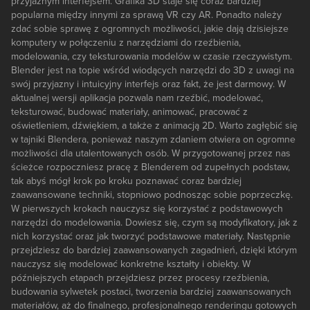
przyjaznym interfejsem. Grafika 3D staje się coraz bardziej
popularna między innymi za sprawą VR czy AR. Ponadto należy
zdać sobie sprawę z ogromnych możliwości, jakie dają dzisiejsze
komputery w połączeniu z narzędziami do rzeźbienia,
modelowania, czy teksturowania modelów w czasie rzeczywistym.
Blender jest na topie wśród wiodących narzędzi do 3D z uwagi na
swój przyjazny i intuicyjny interfejs oraz fakt, że jest darmowy. W
aktualnej wersji aplikacja pozwala nam rzeźbić, modelować,
teksturować, budować materiały, animować, pracować z
oświetleniem, dźwiękiem, a także z animacją 2D. Warto zagłębić się
w tajniki Blendera, ponieważ naszym zdaniem otwiera on ogromne
możliwości dla utalentowanych osób. W przygotowanej przez nas
ścieżce rozpoczniesz pracę z Blenderem od zupełnych podstaw,
tak abyś mógł krok po kroku poznawać coraz bardziej
zaawansowane techniki, stopniowo podnosząc sobie poprzeczkę.
W pierwszych krokach nauczysz się korzystać z podstawowych
narzędzi do modelowania. Dowiesz się, czym są modyfikatory, jak z
nich korzystać oraz jak tworzyć podstawowe materiały. Następnie
przejdziesz do bardziej zaawansowanych zagadnień, dzięki którym
nauczysz się modelować konkretne kształty i obiekty. W
późniejszych etapach przejdziesz przez procesy rzeźbienia,
budowania sylwetek postaci, tworzenia bardziej zaawansowanych
materiałów, aż do finalnego, profesjonalnego renderingu gotowych