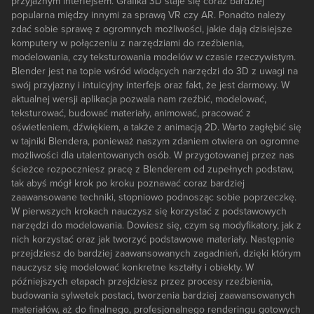
przyjaznym interfejsem. Grafika 3D staje się coraz bardziej
popularna między innymi za sprawą VR czy AR. Ponadto należy
zdać sobie sprawę z ogromnych możliwości, jakie dają dzisiejsze
komputery w połączeniu z narzędziami do rzeźbienia,
modelowania, czy teksturowania modelów w czasie rzeczywistym.
Blender jest na topie wśród wiodących narzędzi do 3D z uwagi na
swój przyjazny i intuicyjny interfejs oraz fakt, że jest darmowy. W
aktualnej wersji aplikacja pozwala nam rzeźbić, modelować,
teksturować, budować materiały, animować, pracować z
oświetleniem, dźwiękiem, a także z animacją 2D. Warto zagłębić się
w tajniki Blendera, ponieważ naszym zdaniem otwiera on ogromne
możliwości dla utalentowanych osób. W przygotowanej przez nas
ścieżce rozpoczniesz pracę z Blenderem od zupełnych podstaw,
tak abyś mógł krok po kroku poznawać coraz bardziej
zaawansowane techniki, stopniowo podnosząc sobie poprzeczkę.
W pierwszych krokach nauczysz się korzystać z podstawowych
narzędzi do modelowania. Dowiesz się, czym są modyfikatory, jak z
nich korzystać oraz jak tworzyć podstawowe materiały. Następnie
przejdziesz do bardziej zaawansowanych zagadnień, dzięki którym
nauczysz się modelować konkretne kształty i obiekty. W
późniejszych etapach przejdziesz przez procesy rzeźbienia,
budowania sylwetek postaci, tworzenia bardziej zaawansowanych
materiałów, aż do finalnego, profesjonalnego renderingu gotowych