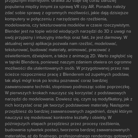
przyjaznym interfejsem. Grafika 3D staje się coraz bardziej
popularna między innymi za sprawą VR czy AR. Ponadto należy
zdać sobie sprawę z ogromnych możliwości, jakie dają dzisiejsze
komputery w połączeniu z narzędziami do rzeźbienia,
modelowania, czy teksturowania modelów w czasie rzeczywistym.
Blender jest na topie wśród wiodących narzędzi do 3D z uwagi na
swój przyjazny i intuicyjny interfejs oraz fakt, że jest darmowy. W
aktualnej wersji aplikacja pozwala nam rzeźbić, modelować,
teksturować, budować materiały, animować, pracować z
oświetleniem, dźwiękiem, a także z animacją 2D. Warto zagłębić się
w tajniki Blendera, ponieważ naszym zdaniem otwiera on ogromne
możliwości dla utalentowanych osób. W przygotowanej przez nas
ścieżce rozpoczniesz pracę z Blenderem od zupełnych podstaw,
tak abyś mógł krok po kroku poznawać coraz bardziej
zaawansowane techniki, stopniowo podnosząc sobie poprzeczkę.
W pierwszych krokach nauczysz się korzystać z podstawowych
narzędzi do modelowania. Dowiesz się, czym są modyfikatory, jak z
nich korzystać oraz jak tworzyć podstawowe materiały. Następnie
przejdziesz do bardziej zaawansowanych zagadnień, dzięki którym
nauczysz się modelować konkretne kształty i obiekty. W
późniejszych etapach przejdziesz przez procesy rzeźbienia,
budowania sylwetek postaci, tworzenia bardziej zaawansowanych
materiałów, aż do finalnego, profesjonalnego renderingu gotowych