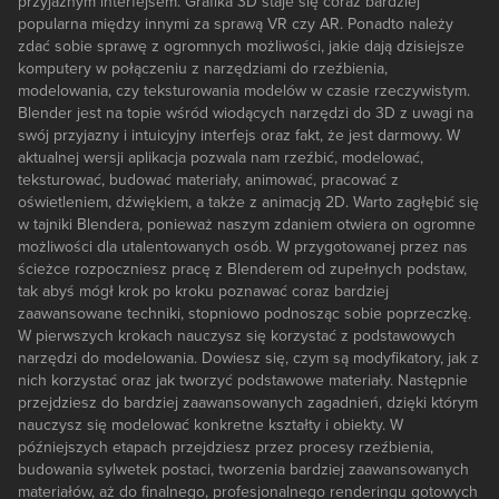
przyjaznym interfejsem. Grafika 3D staje się coraz bardziej
popularna między innymi za sprawą VR czy AR. Ponadto należy
zdać sobie sprawę z ogromnych możliwości, jakie dają dzisiejsze
komputery w połączeniu z narzędziami do rzeźbienia,
modelowania, czy teksturowania modelów w czasie rzeczywistym.
Blender jest na topie wśród wiodących narzędzi do 3D z uwagi na
swój przyjazny i intuicyjny interfejs oraz fakt, że jest darmowy. W
aktualnej wersji aplikacja pozwala nam rzeźbić, modelować,
teksturować, budować materiały, animować, pracować z
oświetleniem, dźwiękiem, a także z animacją 2D. Warto zagłębić się
w tajniki Blendera, ponieważ naszym zdaniem otwiera on ogromne
możliwości dla utalentowanych osób. W przygotowanej przez nas
ścieżce rozpoczniesz pracę z Blenderem od zupełnych podstaw,
tak abyś mógł krok po kroku poznawać coraz bardziej
zaawansowane techniki, stopniowo podnosząc sobie poprzeczkę.
W pierwszych krokach nauczysz się korzystać z podstawowych
narzędzi do modelowania. Dowiesz się, czym są modyfikatory, jak z
nich korzystać oraz jak tworzyć podstawowe materiały. Następnie
przejdziesz do bardziej zaawansowanych zagadnień, dzięki którym
nauczysz się modelować konkretne kształty i obiekty. W
późniejszych etapach przejdziesz przez procesy rzeźbienia,
budowania sylwetek postaci, tworzenia bardziej zaawansowanych
materiałów, aż do finalnego, profesjonalnego renderingu gotowych