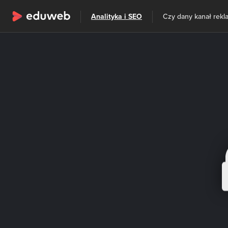
Wszystkie kategorie
Analityka i SEO
Czy dany kanał rek
Szkolenia