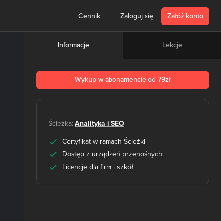
Cennik
Zaloguj się
Załóż konto
Lekcje
Informacje
Wykup w abonamencie od 79zł
Ścieżka:
Analityka i SEO
Certyfikat w ramach Ścieżki
Dostęp z urządzeń przenośnych
Licencje dla firm i szkół