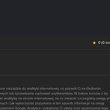
0
(
0 oc
e narzędzia do analityki internetowej, co pozwoli Ci na śledzenie
owych lub sprawdzanie zachowań użytkowników. W trakcie kursów z tej
mić analitykę na stronie internetowej, na co zwracać szczególną uwagę p
ych i jak wykorzystać pozyskane w ten sposób informacje na swoją
ystemem Google Analytics i pokażemy Ci zalety oraz ograniczenia tego