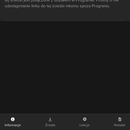
tej ścieżki jest połączone z udziałem w Programie. Proszę o nie
udostępnianie linku do tej ścieżki nikomu spoza Programu.
Informacje
Źródła
Lekcje
Notatki