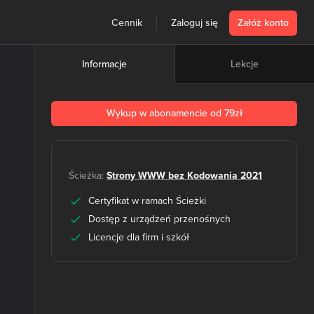
Cennik
Zaloguj się
Załóż konto
Lekcje
Informacje
Wykup w abonamencie od 79zł
Ścieżka:
Strony WWW bez Kodowania 2021
Certyfikat w ramach Ścieżki
Dostęp z urządzeń przenośnych
Licencje dla firm i szkół