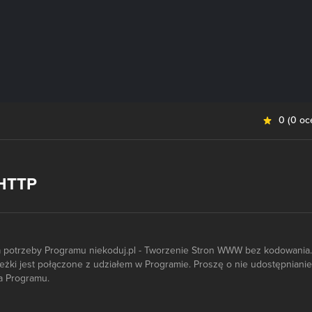
0
(
0 oc
 HTTP
a potrzeby Programu niekoduj.pl - Tworzenie Stron WWW bez kodowania.
cieżki jest połączone z udziałem w Programie. Proszę o nie udostępnianie
za Programu.