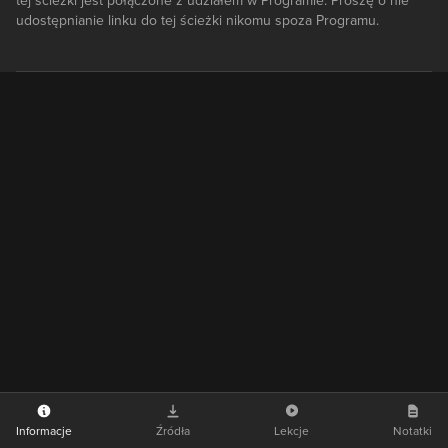
tej ścieżki jest połączone z udziałem w Programie. Proszę o nie
udostępnianie linku do tej ścieżki nikomu spoza Programu.
Informacje
Źródła
Lekcje
Notatki