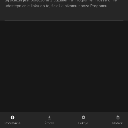
tej ścieżki jest połączone z udziałem w Programie. Proszę o nie
udostępnianie linku do tej ścieżki nikomu spoza Programu.
Informacje
Źródła
Lekcje
Notatki