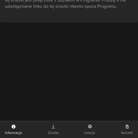
tej ścieżki jest połączone z udziałem w Programie. Proszę o nie
udostępnianie linku do tej ścieżki nikomu spoza Programu.
Informacje
Źródła
Lekcje
Notatki