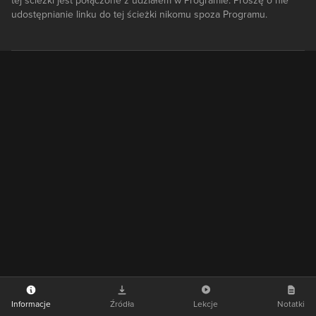
tej ścieżki jest połączone z udziałem w Programie. Proszę o nie
udostępnianie linku do tej ścieżki nikomu spoza Programu.
Informacje
Źródła
Lekcje
Notatki