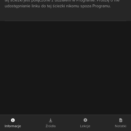
tej ścieżki jest połączone z udziałem w Programie. Proszę o nie
udostępnianie linku do tej ścieżki nikomu spoza Programu.
Informacje
Źródła
Lekcje
Notatki