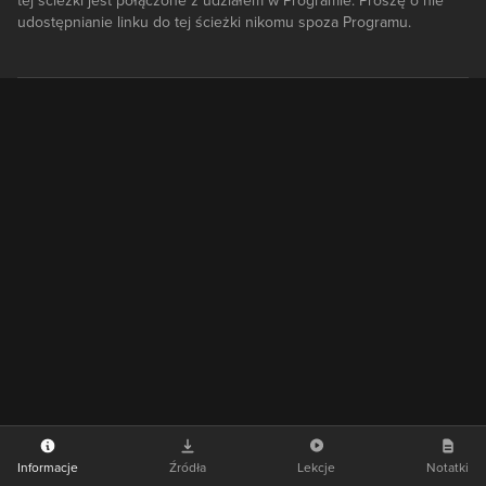
tej ścieżki jest połączone z udziałem w Programie. Proszę o nie
udostępnianie linku do tej ścieżki nikomu spoza Programu.
Informacje
Źródła
Lekcje
Notatki