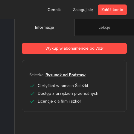
Cennik
Zaloguj się
Załóż konto
Lekcje
Informacje
Wykup w abonamencie od 79zł
Ścieżka:
Rysunek od Podstaw
Certyfikat w ramach Ścieżki
Dostęp z urządzeń przenośnych
Licencje dla firm i szkół