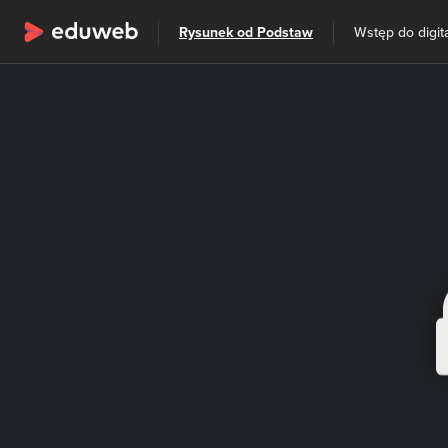
Wszystkie kategorie
Rysunek od Podstaw
Wstęp do digita
Szkolenia