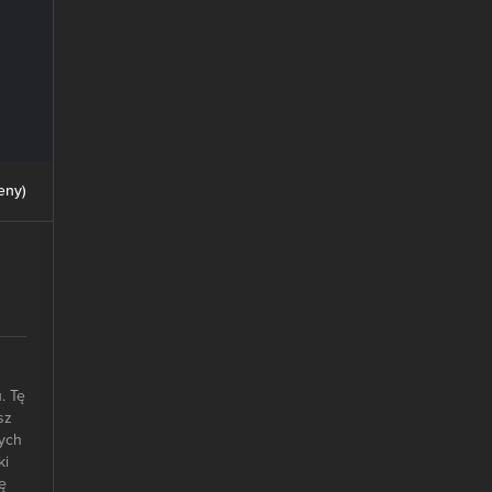
eny
)
. Tę
sz
cych
ki
ę