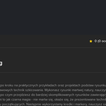
0
(
0 oc
g
k po kroku na praktycznych przykładach oraz projektach podstaw rysunku
wowych technik szkicowania. Wykonasz rysunki martwej natury, nauczy
 po czym przejdziesz do bardziej skomplikowanych rysunków zawierają
mi to jak czarna magia - nie martw się, okaże się, że prezentowane techni
 początkujących. Następnie wykorzystamy kredki i markery, nauczysz si