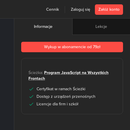
Cennik
Zaloguj się
Załóż konto
Lekcje
Informacje
Wykup w abonamencie od 79zł
Ścieżka:
Program JavaScript na Wszystkich
Frontach
Certyfikat w ramach Ścieżki
Dostęp z urządzeń przenośnych
Licencje dla firm i szkół