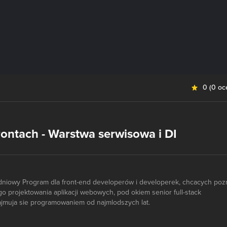
0
(
0 oc
ontach - Warstwa serwisowa i DI
godniowy Program dla front-end developerów i developerek, chcacych poz
 projektowania aplikacji webowych, pod okiem senior full-stack
ajmuja sie programowaniem od najmlodszych lat.