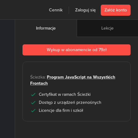
Cennik
Zaloguj się
Załóż konto
Lekcje
Informacje
Wykup w abonamencie od 79zł
Ścieżka:
Program JavaScript na Wszystkich
Frontach
Certyfikat w ramach Ścieżki
Dostęp z urządzeń przenośnych
Licencje dla firm i szkół