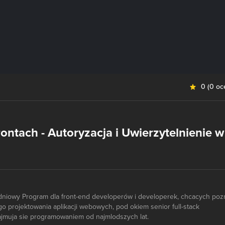
0
(
0 oc
ontach - Autoryzacja i Uwierzytelnienie w
godniowy Program dla front-end developerów i developerek, chcacych poz
 projektowania aplikacji webowych, pod okiem senior full-stack
ajmuja sie programowaniem od najmlodszych lat.