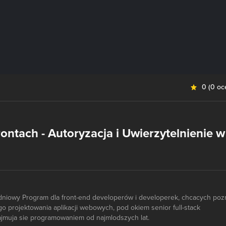
0
(
0 oc
ontach - Autoryzacja i Uwierzytelnienie w
godniowy Program dla front-end developerów i developerek, chcacych poz
 projektowania aplikacji webowych, pod okiem senior full-stack
ajmuja sie programowaniem od najmlodszych lat.