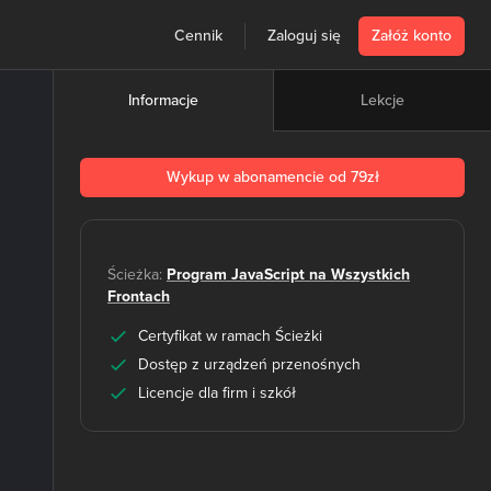
Cennik
Zaloguj się
Załóż konto
Lekcje
Informacje
Wykup w abonamencie od 79zł
Ścieżka:
Program JavaScript na Wszystkich
Frontach
Certyfikat w ramach Ścieżki
Dostęp z urządzeń przenośnych
Licencje dla firm i szkół