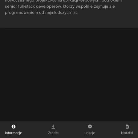
nowoczesnego projektowania aplikacji webowych, pod okiem
senior full-stack developerów, którzy wspólnie zajmuja sie
programowaniem od najmlodszych lat.
Informacje
Źródła
Lekcje
Notatki