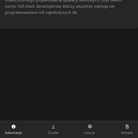
nowoczesnego projektowania aplikacji webowych, pod okiem
senior full-stack developerów, którzy wspólnie zajmuja sie
programowaniem od najmlodszych lat.
Informacje
Źródła
Lekcje
Notatki