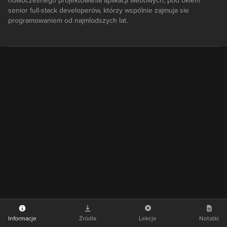
nowoczesnego projektowania aplikacji webowych, pod okiem
senior full-stack developerów, którzy wspólnie zajmuja sie
programowaniem od najmlodszych lat.
Informacje
Źródła
Lekcje
Notatki