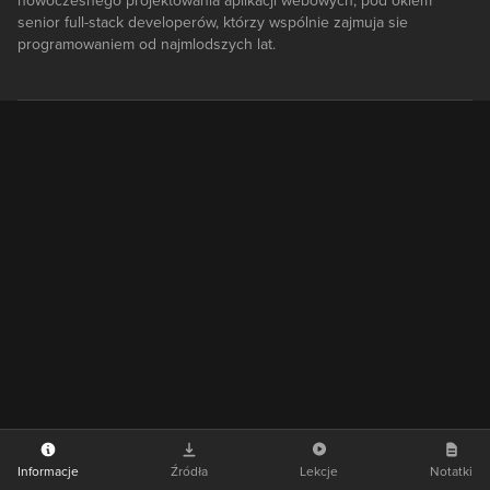
nowoczesnego projektowania aplikacji webowych, pod okiem
senior full-stack developerów, którzy wspólnie zajmuja sie
programowaniem od najmlodszych lat.
Informacje
Źródła
Lekcje
Notatki