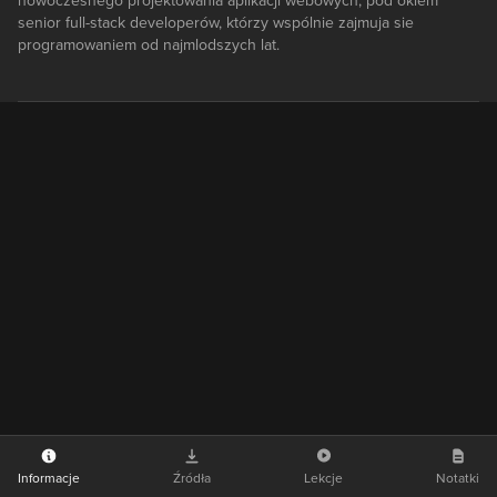
nowoczesnego projektowania aplikacji webowych, pod okiem
senior full-stack developerów, którzy wspólnie zajmuja sie
programowaniem od najmlodszych lat.
Informacje
Źródła
Lekcje
Notatki