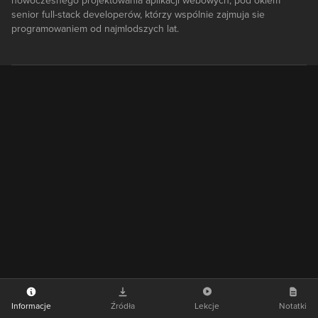
nowoczesnego projektowania aplikacji webowych, pod okiem
senior full-stack developerów, którzy wspólnie zajmuja sie
programowaniem od najmlodszych lat.
Informacje
Źródła
Lekcje
Notatki