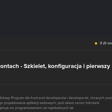
0
(
0 oc
ntach - Szkielet, konfiguracja i pierwszy
godniowy Program dla front-end developerów i developerek, chcacych poz
 projektowania aplikacji webowych, pod okiem senior full-stack
ajmuja sie programowaniem od najmlodszych lat.