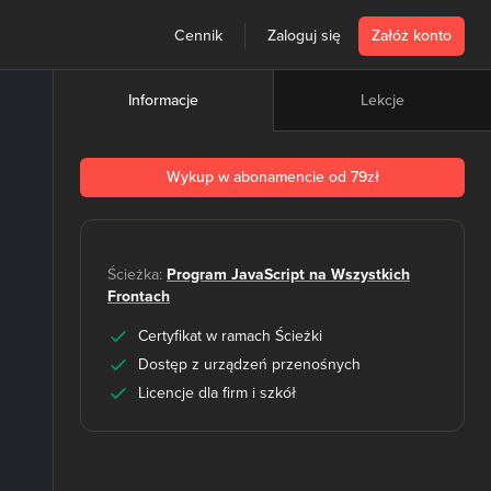
Cennik
Zaloguj się
Załóż konto
Lekcje
Informacje
Wykup w abonamencie od 79zł
Ścieżka:
Program JavaScript na Wszystkich
Frontach
Certyfikat w ramach Ścieżki
Dostęp z urządzeń przenośnych
Licencje dla firm i szkół