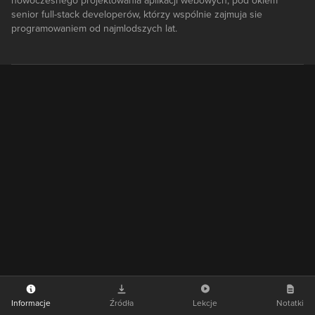
nowoczesnego projektowania aplikacji webowych, pod okiem
senior full-stack developerów, którzy wspólnie zajmuja sie
programowaniem od najmlodszych lat.
Informacje
Źródła
Lekcje
Notatki