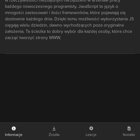
w rzeczywistości niezbędnym narzędziem w arsenale pracy
każdego nowoczesnego programisty. JavaScript to język o
mnogości zastosowań i ilości frameworków, które pojawiają się
dosłownie każdego dnia. Dzięki temu możliwości wykorzystania JS
sięgają wielu dziedzin, dawno wychodzących poza oryginalne
założenia. Ta ścieżka to dobry wybór dla każdej osoby, która chce
zacząć tworzyć strony WWW.
Informacje
Źródła
Lekcje
Notatki