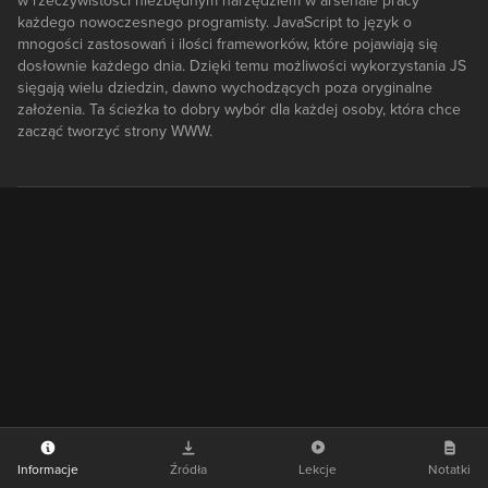
w rzeczywistości niezbędnym narzędziem w arsenale pracy
każdego nowoczesnego programisty. JavaScript to język o
mnogości zastosowań i ilości frameworków, które pojawiają się
dosłownie każdego dnia. Dzięki temu możliwości wykorzystania JS
sięgają wielu dziedzin, dawno wychodzących poza oryginalne
założenia. Ta ścieżka to dobry wybór dla każdej osoby, która chce
zacząć tworzyć strony WWW.
Informacje
Źródła
Lekcje
Notatki