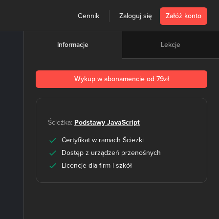
Cennik
Zaloguj się
Załóż konto
Lekcje
Informacje
Wykup w abonamencie od 79zł
Ścieżka:
Podstawy JavaScript
Certyfikat w ramach Ścieżki
Dostęp z urządzeń przenośnych
Licencje dla firm i szkół