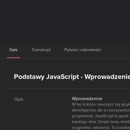
Opis
Transkrypt
Pytania i odpowiedzi
Podstawy JavaScript - Wprowadzeni
Wprowadzenie
Opis
W tej ścieżce nauczysz się jęz
developerów, ale w rzeczywist
programisty. JavaScript to języ
każdego dnia. Dzięki temu możl
oryginalne założenia. Ta ścieżk