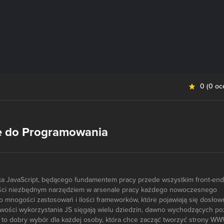
0
(
0 oc
e do Programowania
yka JavaScript, będącego fundamentem pracy przede wszystkim front-end
ości niezbędnym narzędziem w arsenale pracy każdego nowoczesnego
k o mnogości zastosowań i ilości frameworków, które pojawiają się dosłow
iwości wykorzystania JS sięgają wielu dziedzin, dawno wychodzących po
a to dobry wybór dla każdej osoby, która chce zacząć tworzyć strony WW