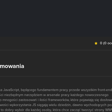
0
(
0 oc
ramowania
yka JavaScript, będącego fundamentem pracy przede wszystkim front-end
ości niezbędnym narzędziem w arsenale pracy każdego nowoczesnego
k o mnogości zastosowań i ilości frameworków, które pojawiają się dosłow
iwości wykorzystania JS sięgają wielu dziedzin, dawno wychodzących po
a to dobry wybór dla każdej osoby, która chce zacząć tworzyć strony WW