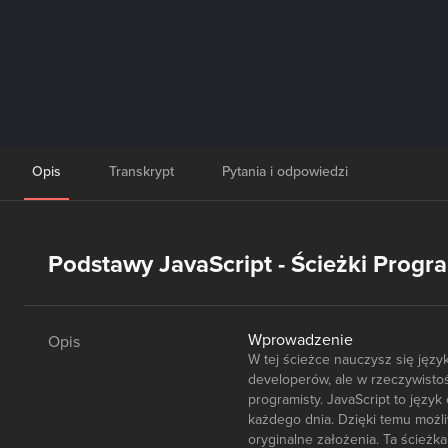
Opis
Transkrypt
Pytania i odpowiedzi
Podstawy JavaScript - Ścieżki Prog
Wprowadzenie
Opis
W tej ścieżce nauczysz się jęz
developerów, ale w rzeczywist
programisty. JavaScript to języ
każdego dnia. Dzięki temu możl
oryginalne założenia. Ta ścieżk