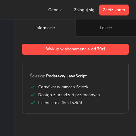
Cennik
Zaloguj się
Załóż konto
Lekcje
Informacje
Wykup w abonamencie od 79zł
Ścieżka:
Podstawy JavaScript
Certyfikat w ramach Ścieżki
Dostęp z urządzeń przenośnych
Licencje dla firm i szkół