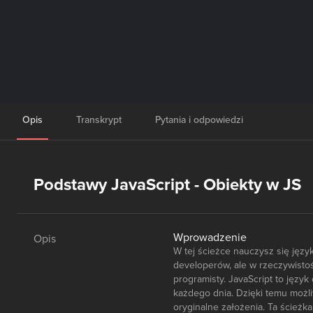
Opis
Transkrypt
Pytania i odpowiedzi
Podstawy JavaScript - Obiekty w JS
Wprowadzenie
Opis
W tej ścieżce nauczysz się jęz
developerów, ale w rzeczywist
programisty. JavaScript to języ
każdego dnia. Dzięki temu możl
oryginalne założenia. Ta ścieżk