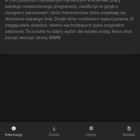
w rzeczywistości niezbędnym narzędziem w arsenale pracy
każdego nowoczesnego programisty. JavaScript to język o
mnogości zastosowań i ilości frameworków, które pojawiają się
dosłownie każdego dnia. Dzięki temu możliwości wykorzystania JS
sięgają wielu dziedzin, dawno wychodzących poza oryginalne
założenia. Ta ścieżka to dobry wybór dla każdej osoby, która chce
zacząć tworzyć strony WWW.
Informacje
Źródła
Lekcje
Notatki