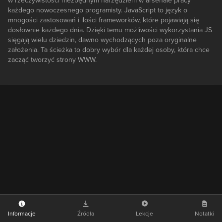
w rzeczywistości niezbędnym narzędziem w arsenale pracy
każdego nowoczesnego programisty. JavaScript to język o
mnogości zastosowań i ilości frameworków, które pojawiają się
dosłownie każdego dnia. Dzięki temu możliwości wykorzystania JS
sięgają wielu dziedzin, dawno wychodzących poza oryginalne
założenia. Ta ścieżka to dobry wybór dla każdej osoby, która chce
zacząć tworzyć strony WWW.
Informacje
Źródła
Lekcje
Notatki