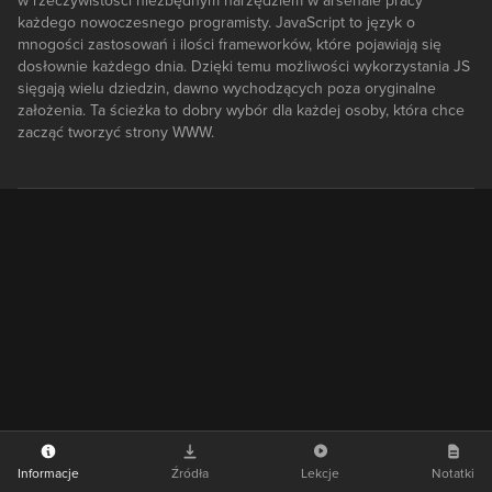
w rzeczywistości niezbędnym narzędziem w arsenale pracy
każdego nowoczesnego programisty. JavaScript to język o
mnogości zastosowań i ilości frameworków, które pojawiają się
dosłownie każdego dnia. Dzięki temu możliwości wykorzystania JS
sięgają wielu dziedzin, dawno wychodzących poza oryginalne
założenia. Ta ścieżka to dobry wybór dla każdej osoby, która chce
zacząć tworzyć strony WWW.
Informacje
Źródła
Lekcje
Notatki