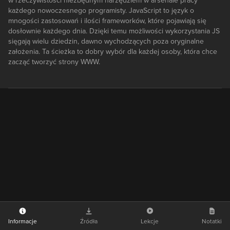
w rzeczywistości niezbędnym narzędziem w arsenale pracy
każdego nowoczesnego programisty. JavaScript to język o
mnogości zastosowań i ilości frameworków, które pojawiają się
dosłownie każdego dnia. Dzięki temu możliwości wykorzystania JS
sięgają wielu dziedzin, dawno wychodzących poza oryginalne
założenia. Ta ścieżka to dobry wybór dla każdej osoby, która chce
zacząć tworzyć strony WWW.
Informacje
Źródła
Lekcje
Notatki