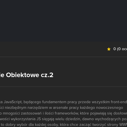
0
(
0 oc
e Obiektowe cz.2
yka JavaScript, będącego fundamentem pracy przede wszystkim front-end
ości niezbędnym narzędziem w arsenale pracy każdego nowoczesnego
k o mnogości zastosowań i ilości frameworków, które pojawiają się dosłow
iwości wykorzystania JS sięgają wielu dziedzin, dawno wychodzących po
a to dobry wybór dla każdej osoby, która chce zacząć tworzyć strony WW