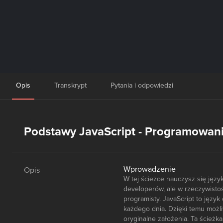
Opis
Transkrypt
Pytania i odpowiedzi
Podstawy JavaScript - Programowani
Wprowadzenie
Opis
W tej ścieżce nauczysz się jęz
developerów, ale w rzeczywist
programisty. JavaScript to języ
każdego dnia. Dzięki temu możl
oryginalne założenia. Ta ścieżk