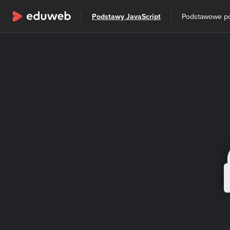
Wszystkie kategorie
Podstawy JavaScript
Podstawowe p
Szkolenia