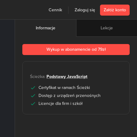
Cennik
Zaloguj się
Załóż konto
Lekcje
Informacje
Wykup w abonamencie od 79zł
Ścieżka:
Podstawy JavaScript
Certyfikat w ramach Ścieżki
Dostęp z urządzeń przenośnych
Licencje dla firm i szkół