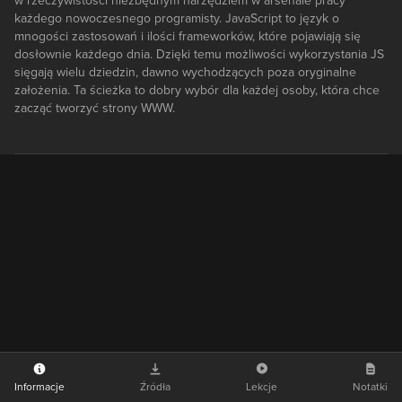
w rzeczywistości niezbędnym narzędziem w arsenale pracy
każdego nowoczesnego programisty. JavaScript to język o
mnogości zastosowań i ilości frameworków, które pojawiają się
dosłownie każdego dnia. Dzięki temu możliwości wykorzystania JS
sięgają wielu dziedzin, dawno wychodzących poza oryginalne
założenia. Ta ścieżka to dobry wybór dla każdej osoby, która chce
zacząć tworzyć strony WWW.
Informacje
Źródła
Lekcje
Notatki