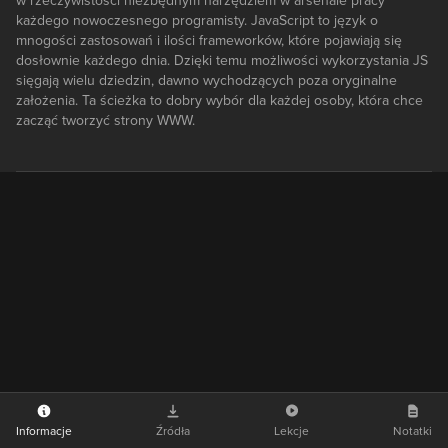
w rzeczywistości niezbędnym narzędziem w arsenale pracy
każdego nowoczesnego programisty. JavaScript to język o
mnogości zastosowań i ilości frameworków, które pojawiają się
dosłownie każdego dnia. Dzięki temu możliwości wykorzystania JS
sięgają wielu dziedzin, dawno wychodzących poza oryginalne
założenia. Ta ścieżka to dobry wybór dla każdej osoby, która chce
zacząć tworzyć strony WWW.
Informacje
Źródła
Lekcje
Notatki