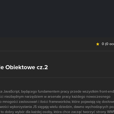
0
(
0 oc
e Obiektowe cz.2
yka JavaScript, będącego fundamentem pracy przede wszystkim front-end
ości niezbędnym narzędziem w arsenale pracy każdego nowoczesnego
k o mnogości zastosowań i ilości frameworków, które pojawiają się dosłow
iwości wykorzystania JS sięgają wielu dziedzin, dawno wychodzących po
a to dobry wybór dla każdej osoby, która chce zacząć tworzyć strony WW