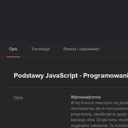
Opis
Transkrypt
Pytania i odpowiedzi
Podstawy JavaScript - Programowani
Wprowadzenie
Opis
W tej ścieżce nauczysz się jęz
developerów, ale w rzeczywist
programisty. JavaScript to języ
każdego dnia. Dzięki temu możl
oryginalne założenia. Ta ścieżk