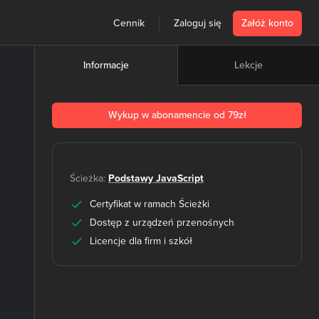
Cennik
Zaloguj się
Załóż konto
Lekcje
Informacje
Wykup w abonamencie od 79zł
Ścieżka:
Podstawy JavaScript
Certyfikat w ramach Ścieżki
Dostęp z urządzeń przenośnych
Licencje dla firm i szkół