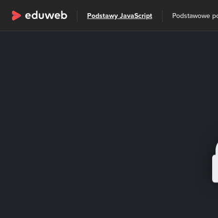
Wszystkie kategorie
Podstawy JavaScript
Podstawowe p
Szkolenia