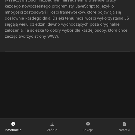
w rzeczywistości niezbędnym narzędziem w arsenale pracy
każdego nowoczesnego programisty. JavaScript to język o
mnogości zastosowań i ilości frameworków, które pojawiają się
dosłownie każdego dnia. Dzięki temu możliwości wykorzystania JS
sięgają wielu dziedzin, dawno wychodzących poza oryginalne
założenia. Ta ścieżka to dobry wybór dla każdej osoby, która chce
zacząć tworzyć strony WWW.
Informacje
Źródła
Lekcje
Notatki