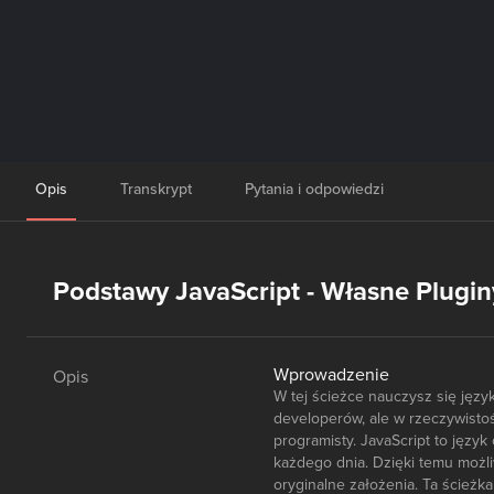
Opis
Transkrypt
Pytania i odpowiedzi
Podstawy JavaScript - Własne Plugin
Wprowadzenie
Opis
W tej ścieżce nauczysz się jęz
developerów, ale w rzeczywist
programisty. JavaScript to języ
każdego dnia. Dzięki temu możl
oryginalne założenia. Ta ścieżk