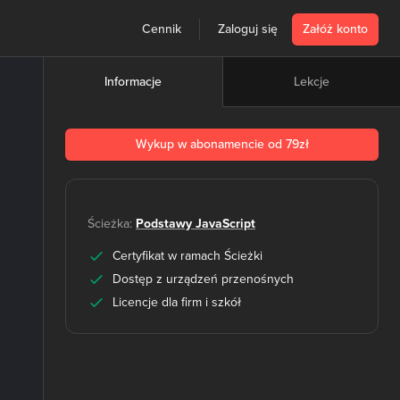
Cennik
Zaloguj się
Załóż konto
Lekcje
Informacje
Wykup w abonamencie od 79zł
Ścieżka:
Podstawy JavaScript
Certyfikat w ramach Ścieżki
Dostęp z urządzeń przenośnych
Licencje dla firm i szkół