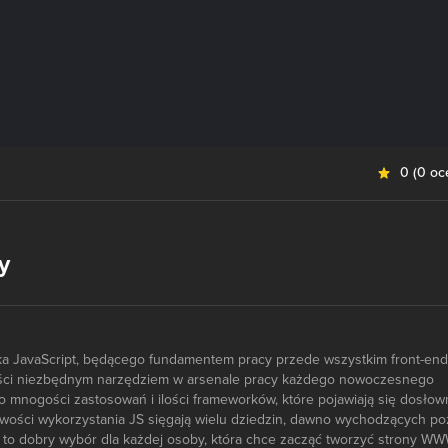
0
(
0 oc
y
yka JavaScript, będącego fundamentem pracy przede wszystkim front-end
ości niezbędnym narzędziem w arsenale pracy każdego nowoczesnego
k o mnogości zastosowań i ilości frameworków, które pojawiają się dosłow
iwości wykorzystania JS sięgają wielu dziedzin, dawno wychodzących po
a to dobry wybór dla każdej osoby, która chce zacząć tworzyć strony WW