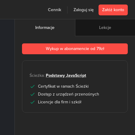
Cennik
Zaloguj się
Załóż konto
Lekcje
Informacje
Wykup w abonamencie od 79zł
Ścieżka:
Podstawy JavaScript
Certyfikat w ramach Ścieżki
Dostęp z urządzeń przenośnych
Licencje dla firm i szkół