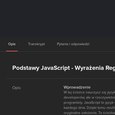
Opis
Transkrypt
Pytania i odpowiedzi
Podstawy JavaScript - Wyrażenia Reg
Wprowadzenie
Opis
W tej ścieżce nauczysz się jęz
developerów, ale w rzeczywist
programisty. JavaScript to języ
każdego dnia. Dzięki temu możl
oryginalne założenia. Ta ścieżk