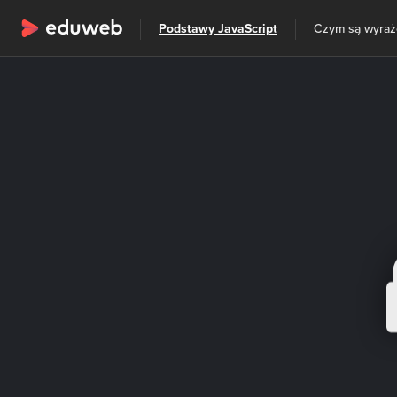
Wszystkie kategorie
Podstawy JavaScript
Czym są wyraże
Szkolenia