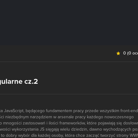
0
(
0 oc
ularne cz.2
yka JavaScript, będącego fundamentem pracy przede wszystkim front-end
ości niezbędnym narzędziem w arsenale pracy każdego nowoczesnego
k o mnogości zastosowań i ilości frameworków, które pojawiają się dosłow
iwości wykorzystania JS sięgają wielu dziedzin, dawno wychodzących po
a to dobry wybór dla każdej osoby, która chce zacząć tworzyć strony WW