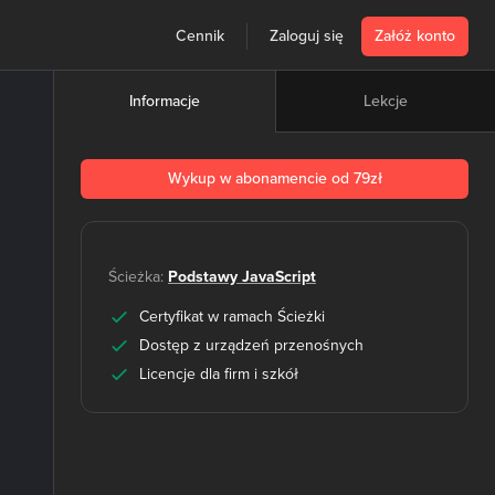
Cennik
Zaloguj się
Załóż konto
Lekcje
Informacje
Wykup w abonamencie od 79zł
Ścieżka:
Podstawy JavaScript
Certyfikat w ramach Ścieżki
Dostęp z urządzeń przenośnych
Licencje dla firm i szkół