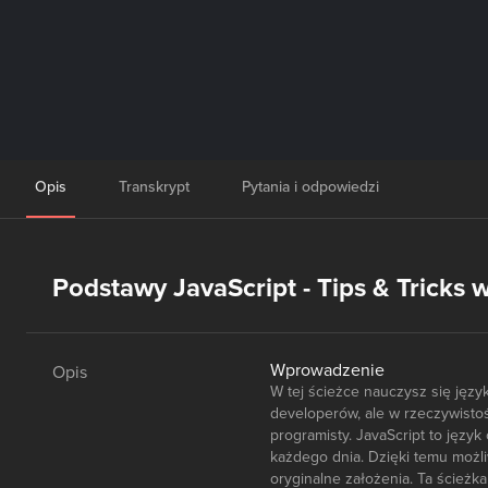
Opis
Transkrypt
Pytania i odpowiedzi
Podstawy JavaScript - Tips & Tricks 
Wprowadzenie
Opis
W tej ścieżce nauczysz się jęz
developerów, ale w rzeczywist
programisty. JavaScript to języ
każdego dnia. Dzięki temu możl
oryginalne założenia. Ta ścieżk