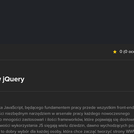
0
(
0 oc
w jQuery
yka JavaScript, będącego fundamentem pracy przede wszystkim front-end
ości niezbędnym narzędziem w arsenale pracy każdego nowoczesnego
k o mnogości zastosowań i ilości frameworków, które pojawiają się dosłow
iwości wykorzystania JS sięgają wielu dziedzin, dawno wychodzących po
a to dobry wybór dla każdej osoby, która chce zacząć tworzyć strony WW