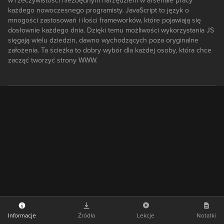
w rzeczywistości niezbędnym narzędziem w arsenale pracy
każdego nowoczesnego programisty. JavaScript to język o
mnogości zastosowań i ilości frameworków, które pojawiają się
dosłownie każdego dnia. Dzięki temu możliwości wykorzystania JS
sięgają wielu dziedzin, dawno wychodzących poza oryginalne
założenia. Ta ścieżka to dobry wybór dla każdej osoby, która chce
zacząć tworzyć strony WWW.
Informacje
Źródła
Lekcje
Notatki