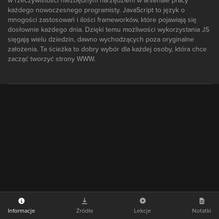
w rzeczywistości niezbędnym narzędziem w arsenale pracy
każdego nowoczesnego programisty. JavaScript to język o
mnogości zastosowań i ilości frameworków, które pojawiają się
dosłownie każdego dnia. Dzięki temu możliwości wykorzystania JS
sięgają wielu dziedzin, dawno wychodzących poza oryginalne
założenia. Ta ścieżka to dobry wybór dla każdej osoby, która chce
zacząć tworzyć strony WWW.
Informacje
Źródła
Lekcje
Notatki