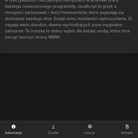
w rzeczywistości niezbędnym narzędziem w arsenale pracy
każdego nowoczesnego programisty. JavaScript to język o
mnogości zastosowań i ilości frameworków, które pojawiają się
dosłownie każdego dnia. Dzięki temu możliwości wykorzystania JS
sięgają wielu dziedzin, dawno wychodzących poza oryginalne
założenia. Ta ścieżka to dobry wybór dla każdej osoby, która chce
zacząć tworzyć strony WWW.
Informacje
Źródła
Lekcje
Notatki